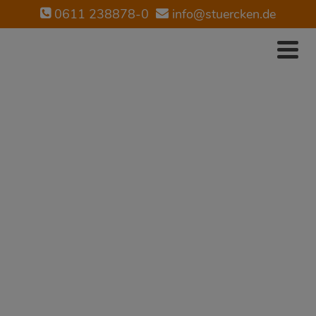
0611 238878-0
info@stuercken.de
STÜRCKEN
IMMOBILIEN
Suchen Sie einen guten
Immobilienmakler?
Jetzt Kontakt aufnehmen