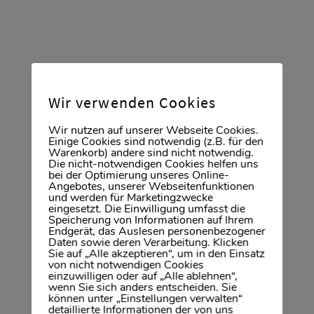
Veränderungen von Stadtteilen, ausgewiesene
Neubaugebiete oder geplante Bauvorhaben
von öffentlichen Gebäuden, die sich auf die
Preise der Immobilien auswirken. Durch
unsere tägliche Arbeit als Immobilienmakler in
Wiesbaden sind wir bestmöglich informiert
Wir verwenden Cookies
und immer auf dem neusten Entwicklungs-
Wir nutzen auf unserer Webseite Cookies.
oder Planungsstand. So können wir für unsere
Einige Cookies sind notwendig (z.B. für den
Kunden optimale Ergebnisse erzielen. Und
Warenkorb) andere sind nicht notwendig.
Die nicht-notwendigen Cookies helfen uns
darin sind wir richtig gut!
bei der Optimierung unseres Online-
Angebotes, unserer Webseitenfunktionen
und werden für Marketingzwecke
eingesetzt. Die Einwilligung umfasst die
Speicherung von Informationen auf Ihrem
Wobei können wir Sie
Endgerät, das Auslesen personenbezogener
Daten sowie deren Verarbeitung. Klicken
Sie auf „Alle akzeptieren“, um in den Einsatz
unterstützen?
von nicht notwendigen Cookies
einzuwilligen oder auf „Alle ablehnen“,
wenn Sie sich anders entscheiden. Sie
In der Regel sind Immobilienmakler
können unter „Einstellungen verwalten“
selbstständige Gewerbetreibende, die
detaillierte Informationen der von uns