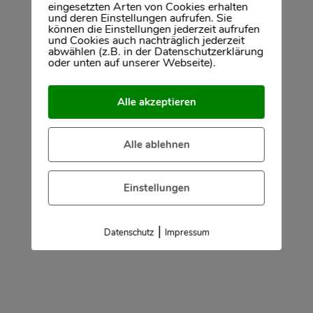
eingesetzten Arten von Cookies erhalten
zwischen einem Eigentümer und Interessenten
und deren Einstellungen aufrufen. Sie
von Immobilienobjekten vermitteln. Dabei geht
können die Einstellungen jederzeit aufrufen
und Cookies auch nachträglich jederzeit
es um
Kauf
und
Verkauf
von Häusern und
abwählen (z.B. in der Datenschutzerklärung
oder unten auf unserer Webseite).
Wohnungen, aber auch um Miete und
Vermietung. Der Immobilienmakler berät und
vertritt seine Kunden bestmöglich. Durch sein
Alle akzeptieren
Fachwissen garantiert er eine marktgerechte
Wertermittlung der jeweiligen Immobilie,
Alle ablehnen
erstellt ein professionell aufbereitetes
Marketingkonzept, kümmert sich um ein
Einstellungen
hochwertiges Exposé und sorgt für eine
sichere Abwicklung bis zum Notartermin oder
bis zum Abschluss eines Mietvertrages.
|
Datenschutz
Impressum