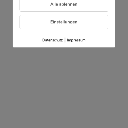
Alle ablehnen
Einstellungen
|
Datenschutz
Impressum
Hiermit stimmen Sie den
Datenschutzbestimmungen
zu
Bitte beweise, dass du kein Spambot bist
und wähle das Symbol
Flugzeug
.