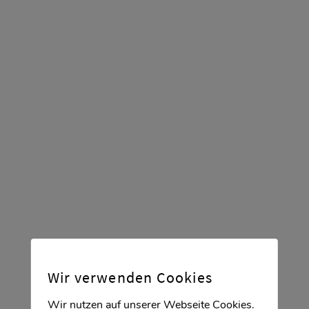
Nutzen Sie unser Expertenwissen und machen
Sie noch heute einen unverbindlichen
Beratungstermin aus. Unsere Öffnungszeiten
sind:
Montags bis Samstags von 9:30 - 19:00 Uhr.
Wenn Sie jetzt Interesse haben, erreichen Sie
uns unter:
0611 238878-0
0611 238878-22
info@stuercken.de
Wir verwenden Cookies
Wir nutzen auf unserer Webseite Cookies.