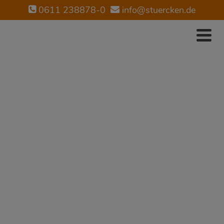
0611 238878-0
info@stuercken.de
STÜRCKEN
IMMOBILIEN
Möchten Sie eine Wohnung
verkaufen in Wiesbaden?
Jetzt Kontakt aufnehmen