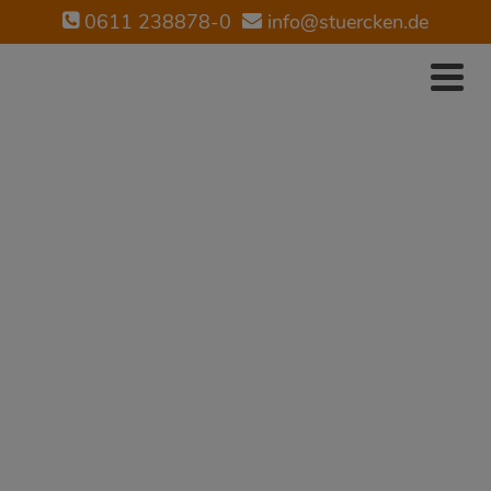
0611 238878-0
info@stuercken.de
STÜRCKEN
IMMOBILIEN
Suchen Sie einen guten
Immobilienmakler?
Jetzt Kontakt aufnehmen