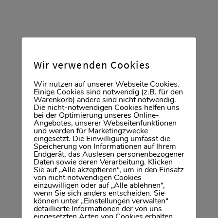
Architekten
Bausachverständige
Wir verwenden Cookies
Energieberater
Wir nutzen auf unserer Webseite Cookies.
Finanzierungsexperten
Einige Cookies sind notwendig (z.B. für den
Werbefachleute
Warenkorb) andere sind nicht notwendig.
Die nicht-notwendigen Cookies helfen uns
bei der Optimierung unseres Online-
Angebotes, unserer Webseitenfunktionen
und werden für Marketingzwecke
eingesetzt. Die Einwilligung umfasst die
Speicherung von Informationen auf Ihrem
Endgerät, das Auslesen personenbezogener
Daten sowie deren Verarbeitung. Klicken
Sie auf „Alle akzeptieren“, um in den Einsatz
Immobilien Wiesbaden: 30 Jahre
von nicht notwendigen Cookies
einzuwilligen oder auf „Alle ablehnen“,
wenn Sie sich anders entscheiden. Sie
Expertise
können unter „Einstellungen verwalten“
detaillierte Informationen der von uns
Seit über
30 Jahren
sind wir als Makler auf
eingesetzten Arten von Cookies erhalten