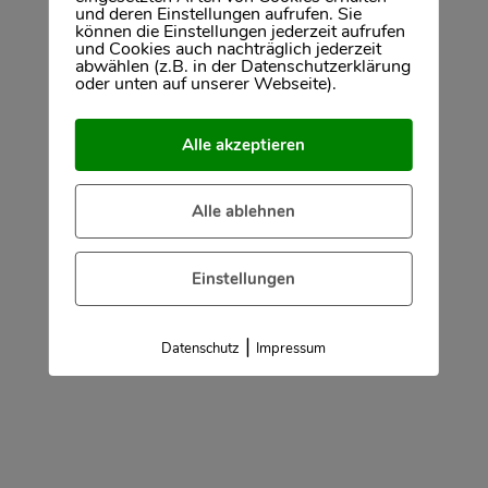
und deren Einstellungen aufrufen. Sie
dem Wiesbadener Immobilienmarkt
können die Einstellungen jederzeit aufrufen
und Cookies auch nachträglich jederzeit
erfolgreich. Als Anbieter und Kunde
abwählen (z.B. in der Datenschutzerklärung
erhalten Sie von uns jederzeit eine
oder unten auf unserer Webseite).
engagierte und kompetente Betreuung, die
Ihnen hilft, Zeit und Kosten zu sparen. Unser
Alle akzeptieren
Ziel: Ein Maximum an Bequemlichkeit für Sie
bei gleichzeitig optimalem Ergebnis.
Alle ablehnen
Einstellungen
Wir überzeugen durch
kompetente Beratung,
|
Datenschutz
Impressum
jahrzehntelange Erfahrung in der
Region und individuelle Betreuung
durch ein hochengagiertes Team.
Margrit Stürcken
,
Stürcken