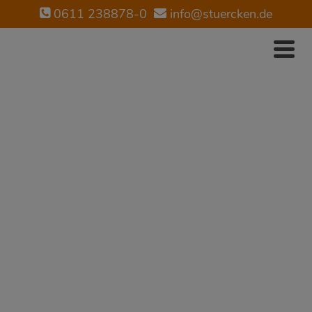
0611 238878-0
info@stuercken.de
STÜRCKEN
IMMOBILIEN
Suchen Sie einen guten
Immobilienmakler?
Jetzt Kontakt aufnehmen