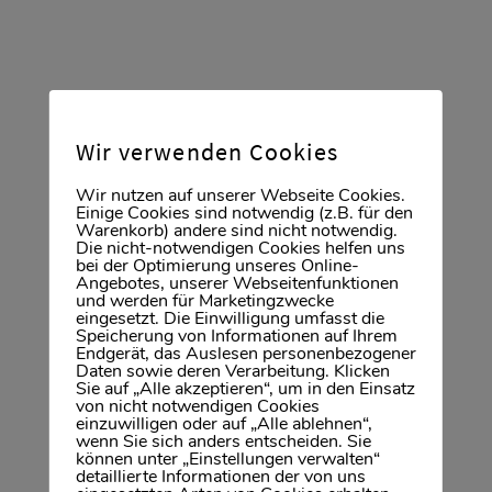
Wertermittlung der jeweiligen Immobilie,
erstellt ein professionell aufbereitetes
Marketingkonzept, kümmert sich um ein
hochwertiges Exposé und sorgt für eine
sichere Abwicklung bis zum Notartermin oder
Wir verwenden Cookies
bis zum Abschluss eines Mietvertrages.
Wir nutzen auf unserer Webseite Cookies.
Einige Cookies sind notwendig (z.B. für den
Warenkorb) andere sind nicht notwendig.
Die nicht-notwendigen Cookies helfen uns
bei der Optimierung unseres Online-
Angebotes, unserer Webseitenfunktionen
und werden für Marketingzwecke
eingesetzt. Die Einwilligung umfasst die
Speicherung von Informationen auf Ihrem
Endgerät, das Auslesen personenbezogener
die marktgerechte Wertermittlung Ihrer
Daten sowie deren Verarbeitung. Klicken
Sie auf „Alle akzeptieren“, um in den Einsatz
Immobilie
von nicht notwendigen Cookies
einzuwilligen oder auf „Alle ablehnen“,
ein professionell und individuell aufbereitetes
wenn Sie sich anders entscheiden. Sie
können unter „Einstellungen verwalten“
Marketingkonzept
detaillierte Informationen der von uns