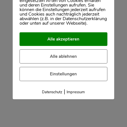
eingesetzten Arten von Cookies erhalten
ein überzeugend gestaltetes Exposé
und deren Einstellungen aufrufen. Sie
eine Bedarfsanalyse und Bonitätsprüfung der
können die Einstellungen jederzeit aufrufen
und Cookies auch nachträglich jederzeit
Interessenten
abwählen (z.B. in der Datenschutzerklärung
oder unten auf unserer Webseite).
eine sichere und zielorientierte Abwicklung bis
zum Notartermin
Alle akzeptieren
Alle ablehnen
Einstellungen
|
die Ermittlung des bestmöglichen Mietpreises
Datenschutz
Impressum
für Ihre Immobilie
eine Überprüfung der Bonität der
Mietinteressenten, über Gehaltsnachweis,
Selbstauskunft und Schufa