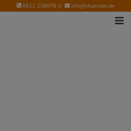
0611 238878-0
info@stuercken.de
STÜRCKEN
IMMOBILIEN
Suchen Sie einen guten
Immobilienmakler?
Jetzt Kontakt aufnehmen