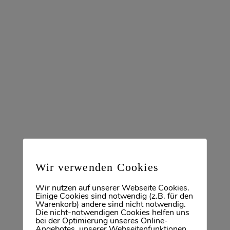
die Ermittlung des bestmöglichen Mietpreises
für Ihre Immobilie
eine Überprüfung der Bonität der
Mietinteressenten, über Gehaltsnachweis,
Selbstauskunft und Schufa
kostenfreie, geprüfte Mietverträge
Wir verwenden Cookies
Wir nutzen auf unserer Webseite Cookies.
Einige Cookies sind notwendig (z.B. für den
Warenkorb) andere sind nicht notwendig.
Die nicht-notwendigen Cookies helfen uns
bei der Optimierung unseres Online-
Angebotes, unserer Webseitenfunktionen