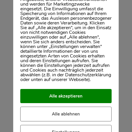
und werden für Marketingzwecke
eingesetzt. Die Einwilligung umfasst die
Speicherung von Informationen auf Ihrem
Endgerät, das Auslesen personenbezogener
Architekten
Daten sowie deren Verarbeitung. Klicken
Sie auf „Alle akzeptieren“, um in den Einsatz
Bausachverständige
von nicht notwendigen Cookies
einzuwilligen oder auf „Alle ablehnen“,
Energieberater
wenn Sie sich anders entscheiden. Sie
können unter „Einstellungen verwalten“
Finanzierungsexperten
detaillierte Informationen der von uns
eingesetzten Arten von Cookies erhalten
Werbefachleute
und deren Einstellungen aufrufen. Sie
können die Einstellungen jederzeit aufrufen
und Cookies auch nachträglich jederzeit
abwählen (z.B. in der Datenschutzerklärung
oder unten auf unserer Webseite).
Alle akzeptieren
Immobilien Wiesbaden: 30 Jahre
Alle ablehnen
Expertise
Seit über
30 Jahren
sind wir als Makler auf