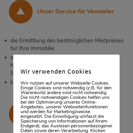
Unser Service für Vermieter
die Ermittlung des bestmöglichen Mietpreises
für Ihre Immobilie
eine Überprüfung der Bonität der
Mietinteressenten, über Gehaltsnachweis,
Wir verwenden Cookies
Selbstauskunft und Schufa
kostenfreie, geprüfte Mietverträge
Wir nutzen auf unserer Webseite Cookies.
Einige Cookies sind notwendig (z.B. für den
Warenkorb) andere sind nicht notwendig.
Die nicht-notwendigen Cookies helfen uns
bei der Optimierung unseres Online-
Angebotes, unserer Webseitenfunktionen
und werden für Marketingzwecke
Unser Netzwerk
eingesetzt. Die Einwilligung umfasst die
Speicherung von Informationen auf Ihrem
Endgerät, das Auslesen personenbezogener
Daten sowie deren Verarbeitung. Klicken