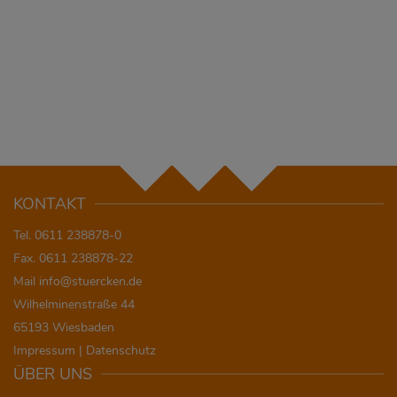
KONTAKT
Tel. 0611 238878-0
Fax. 0611 238878-22
Mail
info@stuercken.de
Wilhelminenstraße 44
65193 Wiesbaden
Impressum
|
Datenschutz
ÜBER UNS