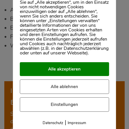
Sie auf „Alle akzeptieren“, um in den Einsatz
von nicht notwendigen Cookies
Architekten
einzuwilligen oder auf „Alle ablehnen“,
wenn Sie sich anders entscheiden. Sie
Bausachverständige
können unter „Einstellungen verwalten“
detaillierte Informationen der von uns
Energieberater
eingesetzten Arten von Cookies erhalten
und deren Einstellungen aufrufen. Sie
Finanzierungsexperten
können die Einstellungen jederzeit aufrufen
und Cookies auch nachträglich jederzeit
Werbefachleute
abwählen (z.B. in der Datenschutzerklärung
oder unten auf unserer Webseite).
Alle akzeptieren
Alle ablehnen
Immobilien Wiesbaden: 30 Jahre
Expertise
Einstellungen
Seit über
30 Jahren
sind wir als Makler auf
dem Wiesbadener Immobilienmarkt
|
Datenschutz
Impressum
erfolgreich. Als Anbieter und Kunde